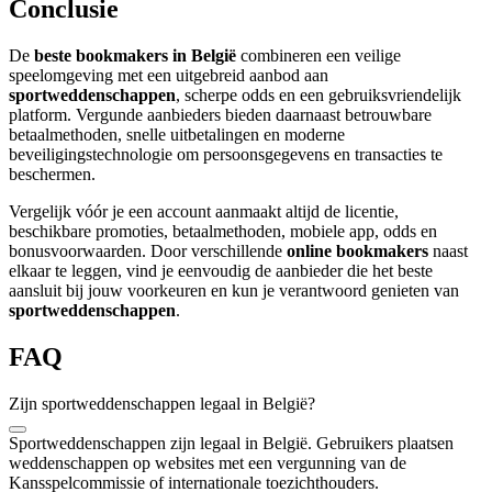
Conclusie
De
beste bookmakers in België
combineren een veilige
speelomgeving met een uitgebreid aanbod aan
sportweddenschappen
, scherpe odds en een gebruiksvriendelijk
platform. Vergunde aanbieders bieden daarnaast betrouwbare
betaalmethoden, snelle uitbetalingen en moderne
beveiligingstechnologie om persoonsgegevens en transacties te
beschermen.
Vergelijk vóór je een account aanmaakt altijd de licentie,
beschikbare promoties, betaalmethoden, mobiele app, odds en
bonusvoorwaarden. Door verschillende
online bookmakers
naast
elkaar te leggen, vind je eenvoudig de aanbieder die het beste
aansluit bij jouw voorkeuren en kun je verantwoord genieten van
sportweddenschappen
.
FAQ
Zijn sportweddenschappen legaal in België?
Sportweddenschappen zijn legaal in België. Gebruikers plaatsen
weddenschappen op websites met een vergunning van de
Kansspelcommissie of internationale toezichthouders.