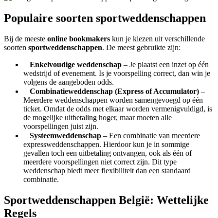
Populaire soorten
sportweddenschappen
Bij de meeste
online bookmakers
kun je kiezen uit verschillende
soorten
sportweddenschappen
. De meest gebruikte zijn:
Enkelvoudige weddenschap
– Je plaatst een inzet op één
wedstrijd of evenement. Is je voorspelling correct, dan win je
volgens de aangeboden odds.
Combinatieweddenschap (Express of Accumulator)
–
Meerdere weddenschappen worden samengevoegd op één
ticket. Omdat de odds met elkaar worden vermenigvuldigd, is
de mogelijke uitbetaling hoger, maar moeten alle
voorspellingen juist zijn.
Systeemweddenschap
– Een combinatie van meerdere
expressweddenschappen. Hierdoor kun je in sommige
gevallen toch een uitbetaling ontvangen, ook als één of
meerdere voorspellingen niet correct zijn. Dit type
weddenschap biedt meer flexibiliteit dan een standaard
combinatie.
Sportweddenschappen België: Wettelijke
Regels