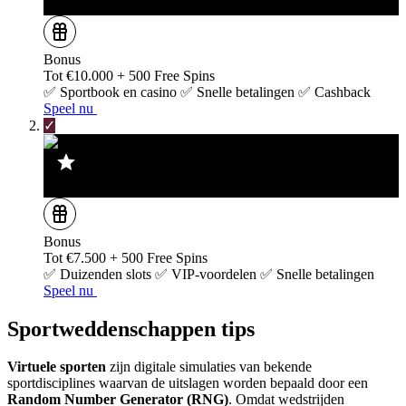
Bonus
Tot €10.000 + 500 Free Spins
✅ Sportbook en casino ✅ Snelle betalingen ✅ Cashback
Speel nu
Bonus
Tot €7.500 + 500 Free Spins
✅ Duizenden slots ✅ VIP-voordelen ✅ Snelle betalingen
Speel nu
Sportweddenschappen tips
Virtuele sporten
zijn digitale simulaties van bekende
sportdisciplines waarvan de uitslagen worden bepaald door een
Random Number Generator (RNG)
. Omdat wedstrijden