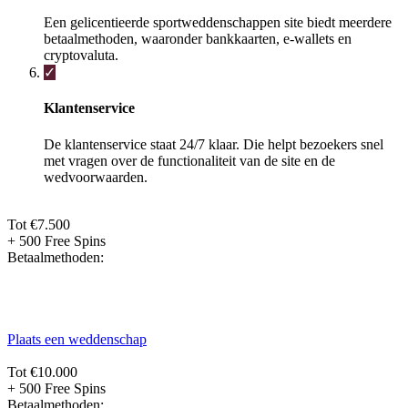
Een gelicentieerde sportweddenschappen site biedt meerdere
betaalmethoden, waaronder bankkaarten, e-wallets en
cryptovaluta.
Klantenservice
De klantenservice staat 24/7 klaar. Die helpt bezoekers snel
met vragen over de functionaliteit van de site en de
wedvoorwaarden.
Tot €7.500
+ 500 Free Spins
Betaalmethoden:
Plaats een weddenschap
Tot €10.000
+ 500 Free Spins
Betaalmethoden: