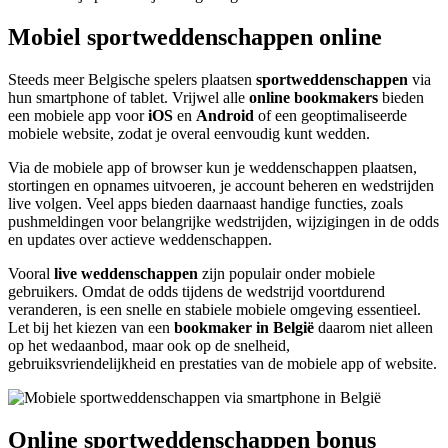
Mobiel sportweddenschappen online
Steeds meer Belgische spelers plaatsen
sportweddenschappen
via
hun smartphone of tablet. Vrijwel alle
online bookmakers
bieden
een mobiele app voor
iOS
en
Android
of een geoptimaliseerde
mobiele website, zodat je overal eenvoudig kunt wedden.
Via de mobiele app of browser kun je weddenschappen plaatsen,
stortingen en opnames uitvoeren, je account beheren en wedstrijden
live volgen. Veel apps bieden daarnaast handige functies, zoals
pushmeldingen voor belangrijke wedstrijden, wijzigingen in de odds
en updates over actieve weddenschappen.
Vooral
live weddenschappen
zijn populair onder mobiele
gebruikers. Omdat de odds tijdens de wedstrijd voortdurend
veranderen, is een snelle en stabiele mobiele omgeving essentieel.
Let bij het kiezen van een
bookmaker in België
daarom niet alleen
op het wedaanbod, maar ook op de snelheid,
gebruiksvriendelijkheid en prestaties van de mobiele app of website.
Online sportweddenschappen bonus