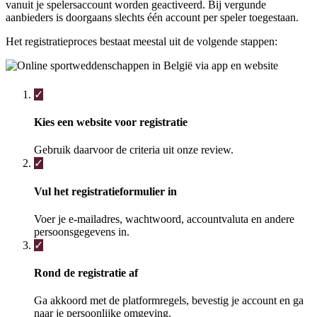
vanuit je spelersaccount worden geactiveerd. Bij vergunde
aanbieders is doorgaans slechts één account per speler toegestaan.
Het registratieproces bestaat meestal uit de volgende stappen:
Kies een website voor registratie
Gebruik daarvoor de criteria uit onze review.
Vul het registratieformulier in
Voer je e-mailadres, wachtwoord, accountvaluta en andere
persoonsgegevens in.
Rond de registratie af
Ga akkoord met de platformregels, bevestig je account en ga
naar je persoonlijke omgeving.