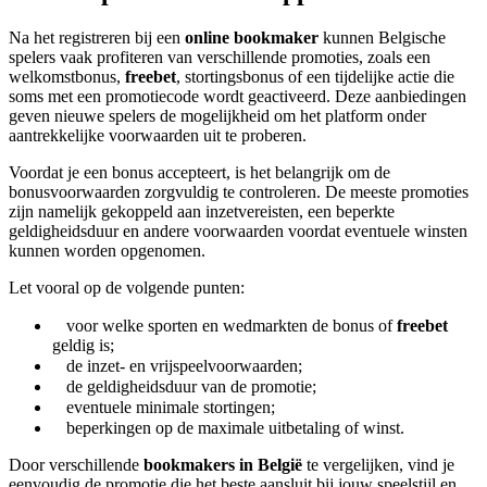
Na het registreren bij een
online bookmaker
kunnen Belgische
spelers vaak profiteren van verschillende promoties, zoals een
welkomstbonus,
freebet
, stortingsbonus of een tijdelijke actie die
soms met een promotiecode wordt geactiveerd. Deze aanbiedingen
geven nieuwe spelers de mogelijkheid om het platform onder
aantrekkelijke voorwaarden uit te proberen.
Voordat je een bonus accepteert, is het belangrijk om de
bonusvoorwaarden zorgvuldig te controleren. De meeste promoties
zijn namelijk gekoppeld aan inzetvereisten, een beperkte
geldigheidsduur en andere voorwaarden voordat eventuele winsten
kunnen worden opgenomen.
Let vooral op de volgende punten:
voor welke sporten en wedmarkten de bonus of
freebet
geldig is;
de inzet- en vrijspeelvoorwaarden;
de geldigheidsduur van de promotie;
eventuele minimale stortingen;
beperkingen op de maximale uitbetaling of winst.
Door verschillende
bookmakers in België
te vergelijken, vind je
eenvoudig de promotie die het beste aansluit bij jouw speelstijl en