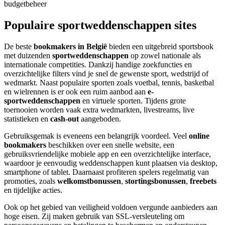
Populaire sportweddenschappen sites
De beste
bookmakers in België
bieden een uitgebreid sportsbook
met duizenden
sportweddenschappen
op zowel nationale als
internationale competities. Dankzij handige zoekfuncties en
overzichtelijke filters vind je snel de gewenste sport, wedstrijd of
wedmarkt. Naast populaire sporten zoals voetbal, tennis, basketbal
en wielrennen is er ook een ruim aanbod aan
e-
sportweddenschappen
en virtuele sporten. Tijdens grote
toernooien worden vaak extra wedmarkten, livestreams, live
statistieken en
cash-out
aangeboden.
Gebruiksgemak is eveneens een belangrijk voordeel. Veel
online
bookmakers
beschikken over een snelle website, een
gebruiksvriendelijke mobiele app en een overzichtelijke interface,
waardoor je eenvoudig weddenschappen kunt plaatsen via desktop,
smartphone of tablet. Daarnaast profiteren spelers regelmatig van
promoties, zoals
welkomstbonussen
,
stortingsbonussen
,
freebets
en tijdelijke acties.
Ook op het gebied van veiligheid voldoen vergunde aanbieders aan
hoge eisen. Zij maken gebruik van SSL-versleuteling om