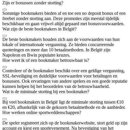
Zijn er bonussen zonder storting?
Sommige bookmakers bieden af en toe een no deposit bonus of een
freebet zonder storting aan. Deze promoties zijn meestal tijdelijk
beschikbaar en gaan vrijwel altijd gepaard met bonusvoorwaarden.
Wat zijn de beste bookmakers in België?
De beste bookmakers houden zich aan de voorwaarden van hun
lokale of internationale vergunning. Ze bieden concurrerende
quoteringen en meer dan 10 betaalmethoden. In België zijn
Napoleon en Bwin populaire keuzes.
Hoe weet ik of een bookmaker betrouwbaar is?
Controleer of de bookmaker beschikt over een geldige vergunning,
SSL-beveiliging en duidelijke voorwaarden voor betalingen en
bonussen. Ook ervaringen van andere spelers en een goede reputatie
kunnen helpen bij het beoordelen van de betrouwbaarheid.
Wat is de minimale storting bij een bookmaker?
Bij veel bookmakers in België ligt de minimale storting tussen €10
en €20, afhankelijk van de gekozen betaalmethode en de aanbieder.
Hoe werken online sportweddenschappen?
De speler registreert zich op de bookmakerwebsite, stort geld op zijn
account en kiest een sportevenement. Na bevestiging van het