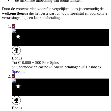
de maximale uitbetaling van bonuswinsten.
Door de voorwaarden vooraf te vergelijken, kies je eenvoudig de
welkomstbonus
die het beste past bij jouw speelstijl en voorkom je
verrassingen bij een latere uitbetaling.
Bonus
Tot €10.000 + 500 Free Spins
✅ Sportbook en casino ✅ Snelle betalingen ✅ Cashback
Speel nu
Bonus